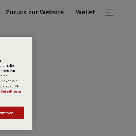
Zurück zur Website
Wallet
n
d um die
ionen zur
deine
Klicken auf
 die Zukunft
Detaillierte
timmen