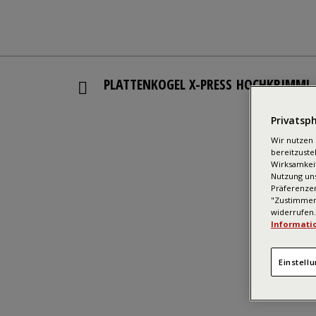
PLATTENKOGEL X-PRESS HOCHKRIMML
Privatsph
Wir nutzen 
bereitzuste
Wirksamkei
Nutzung uns
Präferenzen
"Zustimmen"
widerrufen.
Informati
Einstell