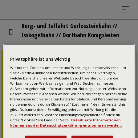
Berg- und Talfahrt Gerlossteinbahn //
Isskogelbahn // Dorfbahn Königsleiten
Privatsphäre ist uns wichtig
Wichtige Informationen
Wir nutzen Cookies, um Inhalte und Werbung zu personalisieren, um
BETRIEBSZEITEN
Social-Media-Funktionen bereitzustellen, um nachzuverfolgen,
Gerlossteinbahn Hainzenberg
welche Bereiche unserer Webseite besucht werden, und um die
Wirksamkeit von Werbeanzeigen und Web-Suchen zu messen.
04.06.-18.10.2026: 08:30 bis 17:00
Außerdem geben wir Informationen zur Nutzung unserer Website an
(halbstündlich, bei Bedarf viertelstündlich),
unsere Partner für Analysen weiter. Wir berücksichtigen hierbei deine
Präferenzen und verarbeiten Daten für Statistik und Personalisierung
Mittagspause: 12:15 bis 13:00 Uhr, letzte
nur, wenn du uns durch Klicken auf "Zustimmen" dein Einverständnis
Bergfahrt: 16:30 Uhr
gibst. Du kannst deine Einwilligung jederzeit mit Wirkung für die
Zukunft widerrufen. Weitere Einstellungsmöglichkeiten findest du
Isskogelbahn Gerlos 20.06.-11.10.2026 &
unter "Cookies" am Ende der Seite.
Detaillierte Informationen
16.10.-18.10. & 23.10.-26.10.2026: 09:00 bis
können aus der Datenschutzerklärung entnommen werden.
17:00 Uhr