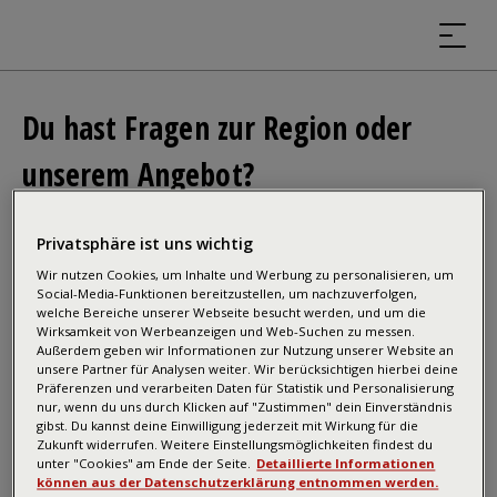
Du hast Fragen zur Region oder
unserem Angebot?
Partner
Privatsphäre ist uns wichtig
Zillertal Arena
Wir nutzen Cookies, um Inhalte und Werbung zu personalisieren, um
Social-Media-Funktionen bereitzustellen, um nachzuverfolgen,
Zeller Bergbahnen Zillertal GmbH & Co KG
welche Bereiche unserer Webseite besucht werden, und um die
Rohr 23
Wirksamkeit von Werbeanzeigen und Web-Suchen zu messen.
Außerdem geben wir Informationen zur Nutzung unserer Website an
A-6280 Zell am Ziller
unsere Partner für Analysen weiter. Wir berücksichtigen hierbei deine
T: +43 5282 7165
Präferenzen und verarbeiten Daten für Statistik und Personalisierung
nur, wenn du uns durch Klicken auf "Zustimmen" dein Einverständnis
E:
info@zillertalarena.com
gibst. Du kannst deine Einwilligung jederzeit mit Wirkung für die
Zukunft widerrufen. Weitere Einstellungsmöglichkeiten findest du
unter "Cookies" am Ende der Seite.
Detaillierte Informationen
können aus der Datenschutzerklärung entnommen werden.