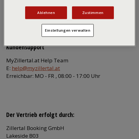
Ablehnen
Zustimmen
Du hast Fragen zu deiner Bestellung
oder Stornierung?
Einstellungen verwalten
Kundensupport
MyZillertal.at Help Team
E:
help@myzillertal.at
Erreichbar: MO - FR , 08:00 - 17:00 Uhr
Der Vertrieb erfolgt durch:
Zillertal Booking GmbH
Lakeside B03